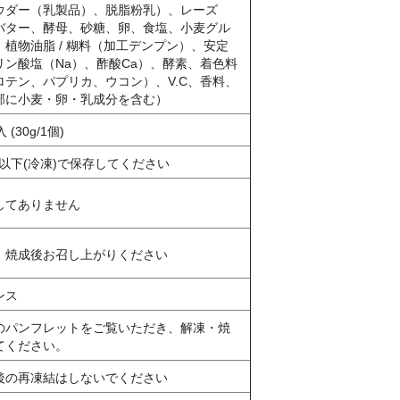
ウダー（乳製品）、脱脂粉乳）、レーズ
バター、酵母、砂糖、卵、食塩、小麦グル
、植物油脂 / 糊料（加工デンプン）、安定
リン酸塩（Na）、酢酸Ca）、酵素、着色料
ロテン、パプリカ、ウコン）、V.C、香料、
部に小麦・卵・乳成分を含む）
 (30g/1個)
℃以下(冷凍)で保存してください
してありません
、焼成後お召し上がりください
ンス
のパンフレットをご覧いただき、解凍・焼
てください。
後の再凍結はしないでください