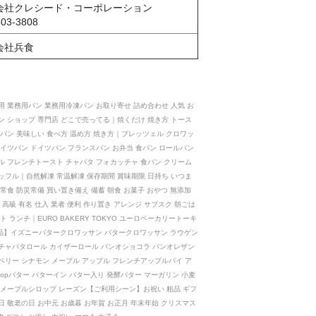
会社クレシード・コーポレーション
303-3808
会社兵食
用 業務用パン 業務用冷凍パン お取り寄せ 詰め合わせ 人気 お
ン ショップ 専門店 どこで売ってる｜焼くだけ 焼き方 トース
イパン 美味しい 食べ方 温め方 焼き方｜プレッツェル クロワッ
ドイツパン ドイツパン フランスパン お弁当 食パン ロールパン
ル フレンチトースト チャパタ フォカッチャ 食パン クリーム
ッフル｜自然解凍 常温解凍 保存期間 賞味期限 日持ち いつま
常食 防災常備 買い置き備え 備蓄 朝食 お菓子 おやつ 無添加
 高級 有名 仕入 業者 便利 作り置き アレンジ サブスク 朝ごは
ト ランチ｜EURO BAKERY TOKYO ユーロベーカリートーキ
【商品】イズニーバタークロワッサン バタークロワッサン ラウゲン
チャバタロール カイザーロール パンオショコラ パンオレザン
ベリー シナモン メープル アップル フレンチアップルパイ ア
opバター バターイン バター入り 発酵バター マーガリン 小麦
 メープルシロップ レーズン【ご利用シーン】お祝い 粗品 ギフ
日 敬老の日 お中元 お歳暮 お年賀 お正月 年末年始 クリスマス