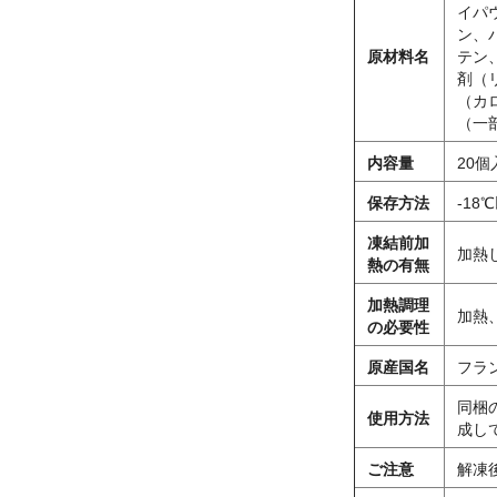
イパ
ン、
原材料名
テン
剤（
（カ
（一
内容量
20個入
保存方法
-18
凍結前加
加熱
熱の有無
加熱調理
加熱
の必要性
原産国名
フラ
同梱
使用方法
成し
ご注意
解凍